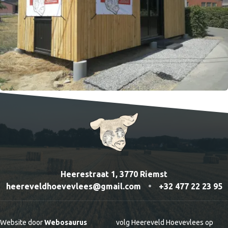
Heerestraat 1, 3770 Riemst
heereveldhoevevlees@gmail.com
•
+32 477 22 23 95
Website door
Webosaurus
volg Heereveld Hoevevlees op